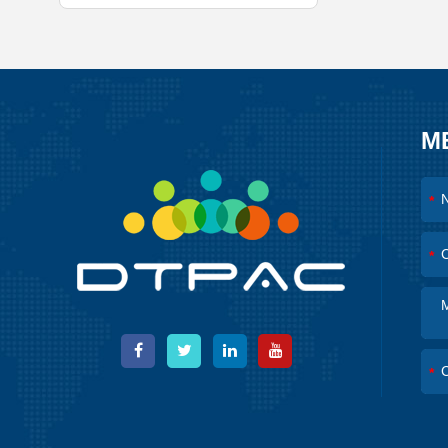
M
*
*
*