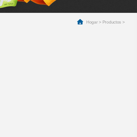
Hogar
>
Productos
>