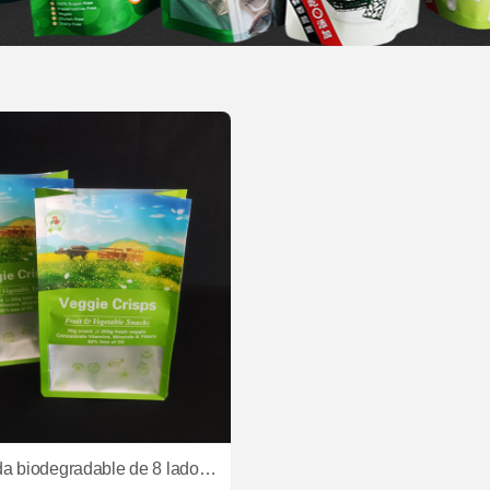
Bolsa sellada biodegradable de 8 lados con cerradura de cremallera y fondo plano para imprimir logotipo bolsa de embalaje de alimentos secos