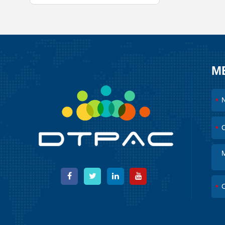
M
*
*
*