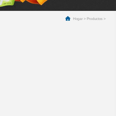
Hogar
>
Productos
>