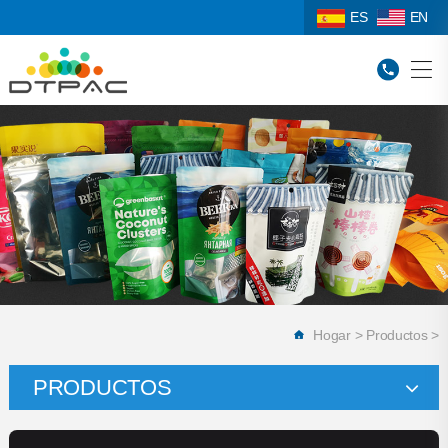
ES
EN
Hogar
>
Productos
>
PRODUCTOS
Bolsa de correo vertical