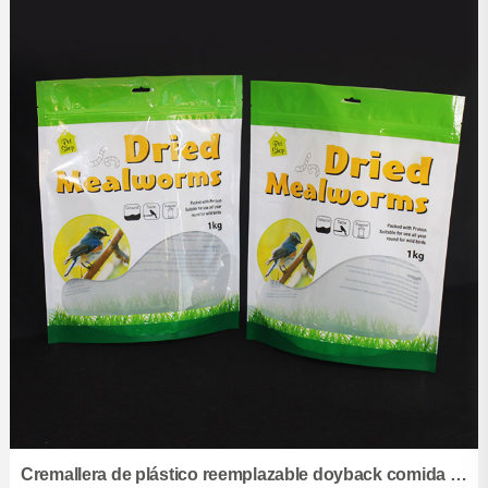
Bolsa de fondo plano
Bolsa de papel Kraft
Bolsa de vacío
Bolsa de aluminio
Bolsa de sellado de tres lados
Bolsa de cremallera
Bolsa de moldeo
Bolsa de cocción
Bolsillo de pulverización
Bolsa de sellado trasera
Película
Cremallera de plástico reemplazable doyback comida para mascotas perros y pájaros bolsa de embalaje con ventana transparente