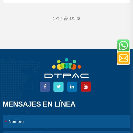
Bolsa de ropa
1 个产品 1/1 页
MENSAJES EN LÍNEA
*